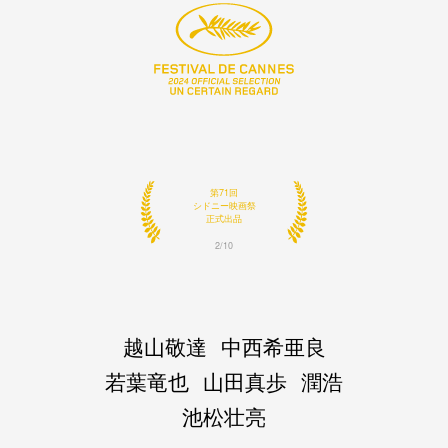
第23回
トランシルバニア国際映画祭
Focus on Japan
正式出品
3/10
越山敬達
中西希亜良
若葉竜也
山田真歩
潤浩
池松壮亮