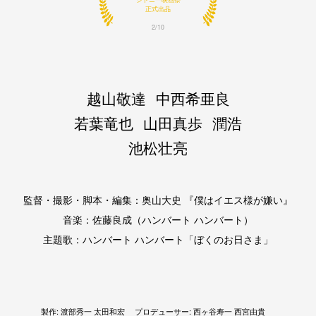
Focus on Japan
正式出品
3/10
越山敬達
中西希亜良
若葉竜也
山田真歩
潤浩
池松壮亮
監督・撮影・脚本・編集：奥山大史 『僕はイエス様が嫌い』
音楽：佐藤良成（ハンバート ハンバート）
主題歌：ハンバート ハンバート「ぼくのお日さま」
製作: 渡部秀一 太田和宏
プロデューサー: 西ヶ谷寿一 西宮由貴