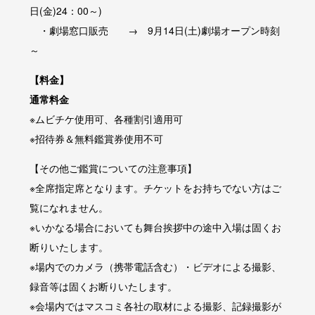
日(金)24：00～)
・劇場窓口販売 → 9月14日(土)劇場オープン時刻
～
【料金】
通常料金
※ムビチケ使用可、各種割引適用可
※招待券＆無料鑑賞券使用不可
【その他ご鑑賞についての注意事項】
※全席指定席となります。チケットをお持ちでない方はご
覧になれません。
※いかなる場合においても舞台挨拶中の途中入場は固くお
断りいたします。
※場内でのカメラ（携帯電話含む）・ビデオによる撮影、
録音等は固くお断りいたします。
※会場内ではマスコミ各社の取材による撮影、記録撮影が